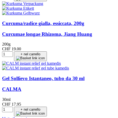
Curcuma/radice gialla, essiccata, 200g
Curcumae longae Rhizoma, Jiang Huang
200g
CHF 19.00
+ nel carrello
Gel Sollievo Istantaneo, tubo da 30 ml
CALMA
30ml
CHF 17.95
+ nel carrello