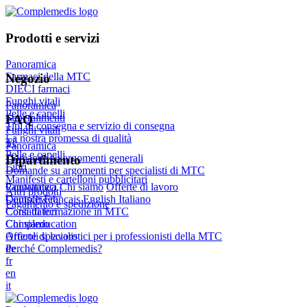
Prodotti e servizi
Panoramica
Farmaci della MTC
Negozio
DIECI farmaci
Funghi vitali
Panoramica
Pelle e capelli
Superalimenti
FAQ
Tipi di consegna e servizio di consegna
Funghi vitali
La nostra promessa di qualità
Tè
Panoramica
Pelle e capelli
Domande su argomenti generali
Dipartimento
Libri
Domande su argomenti per specialisti di MTC
Manifesti e cartelloni pubblicitari
Panoramica
Contattateci
Chi siamo
Offerte di lavoro
Altri prodotti
Compleweb
Deutsch
Français
English
Italiano
Pagamento e spedizione
Corsi di formazione in MTC
Contattateci
Compleducation
Chi siamo
Articoli specialistici per i professionisti della MTC
Offerte di lavoro
Perché Complemedis?
de
fr
en
it