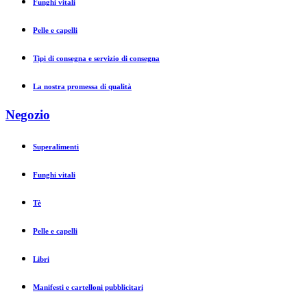
Funghi vitali
Pelle e capelli
Tipi di consegna e servizio di consegna
La nostra promessa di qualità
Negozio
Superalimenti
Funghi vitali
Tè
Pelle e capelli
Libri
Manifesti e cartelloni pubblicitari