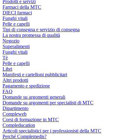
Prodotti e servizi
Farmaci della MTC
DIECI farmaci
Funghi vitali
Pelle e capelli
Tipi di consegna e servizio di consegna
La nostra promessa di qualità
Negozio
Superalimenti
Funghi vitali
Tè
Pelle e capelli
Libri
Manifesti e cartelloni pubblicitari
Altri prodotti
Pagamento e spedizione
FAQ
Domande su argomenti generali
Domande su argomenti per specialisti di MTC
Dipartimento
Compleweb
Corsi di formazione in MTC
Compleducation
Articoli specialistici per i professionisti della MTC
Perché Complemedis?