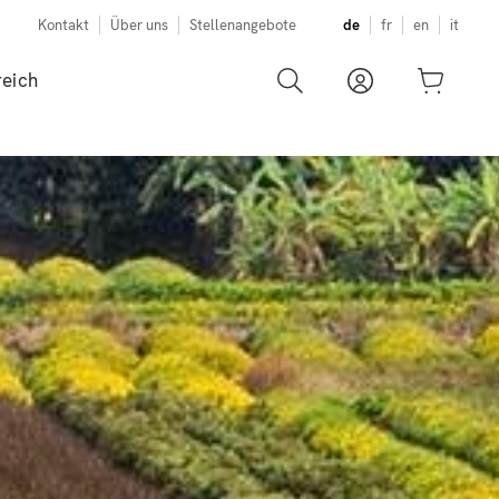
Kontakt
Über uns
Stellenangebote
de
fr
en
it
eich