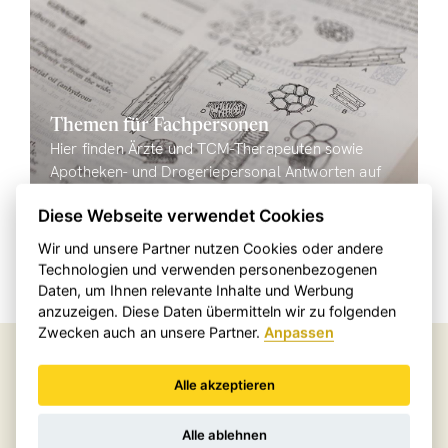
Themen für Fachpersonen
Hier finden Ärzte und TCM-Therapeuten sowie
Apotheken- und Drogeriepersonal Antworten auf
fachliche Fragen.
Diese Webseite verwendet Cookies
Wir und unsere Partner nutzen Cookies oder andere
Technologien und verwenden personenbezogenen
Sie befinden sich hier:
Daten, um Ihnen relevante Inhalte und Werbung
Home
FAQ
anzuzeigen. Diese Daten übermitteln wir zu folgenden
Zwecken auch an unsere Partner.
Anpassen
Einfach bezahlen mit
Alle akzeptieren
Alle ablehnen