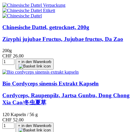
Chinesische Dattel, getrocknet, 200g
Zizyphi jujubae Fructus, Jujubae fructus, Da Zao
200g
CHF 26.00
+ in den Warenkorb
Bio Cordyceps sinensis Extrakt Kapseln
Cordyceps, Raupenpilz, Jartsa Gunbu, Dong Chong
Xia Cao/冬虫夏草
120 Kapseln / 56 g
CHF 52.00
+ in den Warenkorb