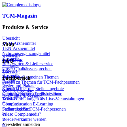
TCM-Magazin
Produkte & Service
Übersicht
TCM-Arzneimittel
Shop
TEN-Arzneimittel
Nahrungsergänzungsmittel
Übersicht
Kosmetika
Superfoods
FAQ
Bezugsarten & Lieferservice
Vitalpilze
Unser Qualitätsversprechen
Tee
Übersicht
Kosmetika
Fragen zu allgemeinen Themen
Fachbereich
Bücher
Fragen zu Themen für TCM-Fachpersonen
Poster und Plakate
Übersicht
Kontakt
Über uns
Stellenangebote
Weitere Produkte
Compleweb Verschreibungstool
Deutsch
Français
English
Italiano
Bezahlung & Versand
TCM-Fortbildungen als Live-Veranstaltungen
Kontakt
Compleducation E-Learning
Über uns
Fachartikel für TCM-Fachpersonen
Stellenangebote
Wieso Complemedis?
de
Wiederverkäufer werden
fr
Newsletter anmelden
en